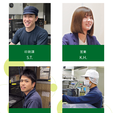
印刷課
営業
S.T.
K.H.