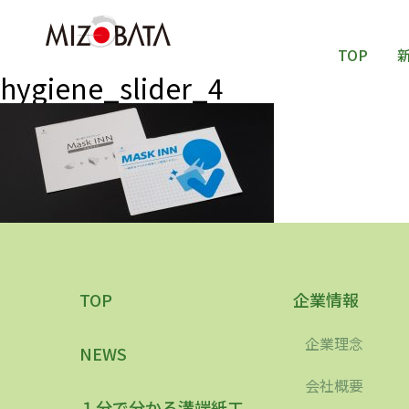
TOP
hygiene_slider_4
TOP
企業情報
企業理念
NEWS
会社概要
１分で分かる溝端紙工