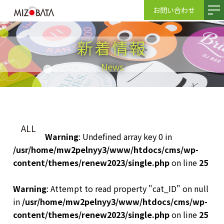
お問い合わせ
新着情報
News
ALL
Warning
: Undefined array key 0 in
/usr/home/mw2pelnyy3/www/htdocs/cms/wp-
content/themes/renew2023/single.php
on line
25
Warning
: Attempt to read property "cat_ID" on null
in
/usr/home/mw2pelnyy3/www/htdocs/cms/wp-
content/themes/renew2023/single.php
on line
25