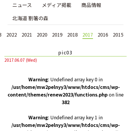
ニュース
メディア掲載
商品情報
北海道 割箸の森
3
2022
2021
2020
2019
2018
2017
2016
2015
pic03
2017.06.07 (Wed)
Warning
: Undefined array key 0 in
/usr/home/mw2pelnyy3/www/htdocs/cms/wp-
content/themes/renew2023/functions.php
on line
382
Warning
: Undefined array key 1 in
/usr/home/mw2pelnyy3/www/htdocs/cms/wp-