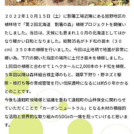
２０２２年１０月１５日（土）に割箸工場近隣にある旭野地区の
植林地で「第２回北海道 割箸の森」植樹プロジェクトを開催い
たしました。当日は、天候にも恵まれ１０月の北海道としてはか
なり暖かい日和となりました。総勢35名がトド松の苗木（３０
cm）３５０本の植樹を行いました。今回は土地柄で地面が非常に
硬い為、下穴の開いた指定の場所に土付き苗木を植樹しました。
１回目の植樹と合わせて１ヘクタールに2,000本のトド松を植樹、
５年目以降は森林組合様主導のもと、雑草下狩り・野ネズミ駆
除・枝打ち等の育成管理を行い伐採適時になるには約5０年かかる
とのことです。
今後も遠軽町役場様と協議を重ねて遠軽町の山林保全に関わらせ
ていただくことで「カーボンニュートラル」となる木材の積極的
な活用と世界的な取り組みのSDGsの一端を担っていけると思いま
す。