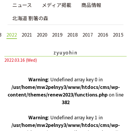
ニュース
メディア掲載
商品情報
北海道 割箸の森
3
2022
2021
2020
2019
2018
2017
2016
2015
zyuyohin
2022.03.16 (Wed)
Warning
: Undefined array key 0 in
/usr/home/mw2pelnyy3/www/htdocs/cms/wp-
content/themes/renew2023/functions.php
on line
382
Warning
: Undefined array key 1 in
/usr/home/mw2pelnyy3/www/htdocs/cms/wp-