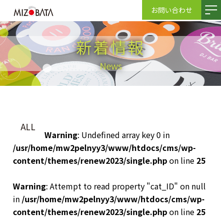
お問い合わせ
新着情報
News
ALL
Warning
: Undefined array key 0 in
/usr/home/mw2pelnyy3/www/htdocs/cms/wp-
content/themes/renew2023/single.php
on line
25
Warning
: Attempt to read property "cat_ID" on null
in
/usr/home/mw2pelnyy3/www/htdocs/cms/wp-
content/themes/renew2023/single.php
on line
25