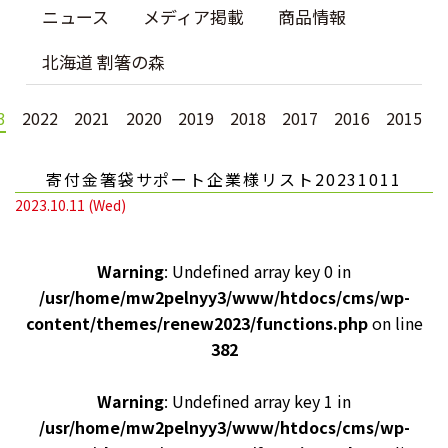
ニュース
メディア掲載
商品情報
北海道 割箸の森
3
2022
2021
2020
2019
2018
2017
2016
2015
寄付金箸袋サポート企業様リスト20231011
2023.10.11 (Wed)
Warning
: Undefined array key 0 in
/usr/home/mw2pelnyy3/www/htdocs/cms/wp-
content/themes/renew2023/functions.php
on line
382
Warning
: Undefined array key 1 in
/usr/home/mw2pelnyy3/www/htdocs/cms/wp-