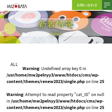
お問い合わせ
新着情報
News
ALL
Warning
: Undefined array key 0 in
/usr/home/mw2pelnyy3/www/htdocs/cms/wp-
content/themes/renew2023/single.php
on line
25
Warning
: Attempt to read property "cat_ID" on null
in
/usr/home/mw2pelnyy3/www/htdocs/cms/wp-
content/themes/renew2023/single.php
on line
25