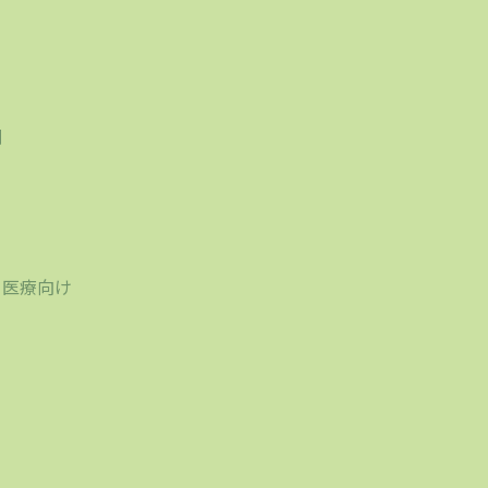
刷
り
・医療向け