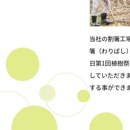
当社の割箸工
箸（わりばし）
日第1回植樹祭
していただきま
する事ができ