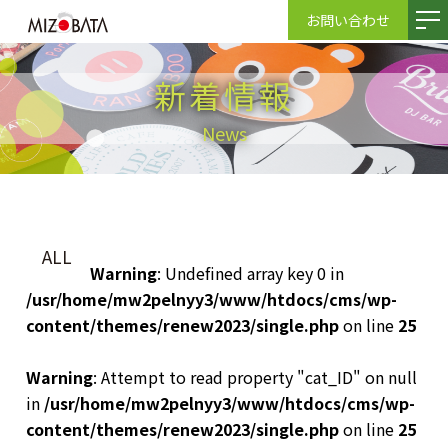
お問い合わせ
新着情報
News
ALL
Warning
: Undefined array key 0 in
/usr/home/mw2pelnyy3/www/htdocs/cms/wp-
content/themes/renew2023/single.php
on line
25
Warning
: Attempt to read property "cat_ID" on null
in
/usr/home/mw2pelnyy3/www/htdocs/cms/wp-
content/themes/renew2023/single.php
on line
25