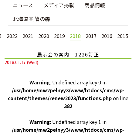
ニュース
メディア掲載
商品情報
北海道 割箸の森
3
2022
2021
2020
2019
2018
2017
2016
2015
展示会の案内 1226訂正
2018.01.17 (Wed)
Warning
: Undefined array key 0 in
/usr/home/mw2pelnyy3/www/htdocs/cms/wp-
content/themes/renew2023/functions.php
on line
382
Warning
: Undefined array key 1 in
/usr/home/mw2pelnyy3/www/htdocs/cms/wp-