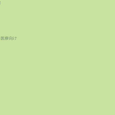
刷
り
・医療向け