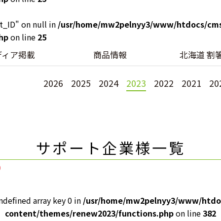
t_ID" on null in
/usr/home/mw2pelnyy3/www/htdocs/cm
hp
on line
25
ディア掲載
商品情報
北海道 割
2026
2025
2024
2023
2022
2021
20
サポート企業様一覧
)
ndefined array key 0 in
/usr/home/mw2pelnyy3/www/htdo
content/themes/renew2023/functions.php
on line
382