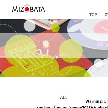
TOP
ALL
Warning
: U
content/themes/renew2023/single.p